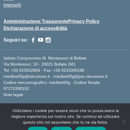
Interpelli
Amministrazione Trasparente
Privacy Policy
Dichiarazione di accessibilità
Seguici su:
Istituto Comprensivo M. Montessori di Bollate
Via Montessori, 10 - 20021 Bollate (MI)
Tel: +39 023502856 - Fax: +39 0233300186
miic8ee00g@istruzione.it - miic8ee00g@pec.istruzione.it
Codice meccanografico: miic8ee00g - Codice fiscale:
97270390152
Note legali
Utilizziamo i cookie per essere sicuri che tu possa avere la
Idea e progetto di Designers Italia
migliore esperienza sul nostro sito. Se continui ad utilizzare
questo sito noi assumiamo che tu ne sia felice.