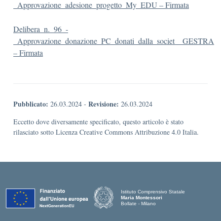
_Approvazione_adesione_progetto_My_EDU – Firmata
Delibera_n._96_-
_Approvazione_donazione_PC_donati_dalla_societ__GESTRA
– Firmata
Pubblicato:
Revisione:
26.03.2024
-
26.03.2024
Eccetto dove diversamente specificato, questo articolo è stato
rilasciato sotto Licenza Creative Commons Attribuzione 4.0 Italia.
Istituto Comprensivo Statale
Maria Montessori
Bollate - Milano
— Visita la pagina iniziale della scuola