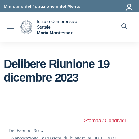
Vai ai contenuti
Vai al menu di navigazione
Vai al footer
Ministero dell'Istruzione e del Merito
Istituto Comprensivo
Statale
a
Maria Montessori
— Visita la pagina iniziale della scuola
Delibere Riunione 19
dicembre 2023
Stampa / Condividi
Delibera_n._90_-
_Approvazione_Variazioni_di_bilancio_al_30-11-2023 –