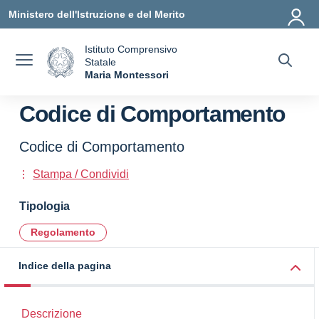
Vai ai contenuti
Vai al menu di navigazione
Vai al footer
Ministero dell'Istruzione e del Merito
Istituto Comprensivo
Statale
a
Maria Montessori
— Visita la pagina iniziale della scuola
Codice di Comportamento
Codice di Comportamento
Stampa / Condividi
Tipologia
Regolamento
Indice della pagina
Descrizione