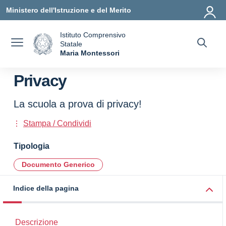
Vai ai contenuti
Vai al menu di navigazione
Vai al footer
Ministero dell'Istruzione e del Merito
Istituto Comprensivo
Statale
a
Maria Montessori
— Visita la pagina iniziale della scuola
Privacy
La scuola a prova di privacy!
Stampa / Condividi
Tipologia
Documento Generico
Indice della pagina
Descrizione