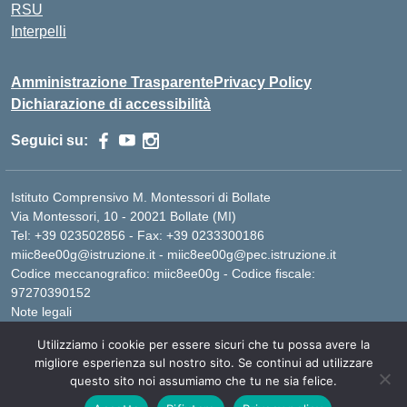
RSU
Interpelli
Amministrazione Trasparente
Privacy Policy
Dichiarazione di accessibilità
Seguici su:
Istituto Comprensivo M. Montessori di Bollate
Via Montessori, 10 - 20021 Bollate (MI)
Tel: +39 023502856 - Fax: +39 0233300186
miic8ee00g@istruzione.it - miic8ee00g@pec.istruzione.it
Codice meccanografico: miic8ee00g - Codice fiscale:
97270390152
Note legali
Utilizziamo i cookie per essere sicuri che tu possa avere la
migliore esperienza sul nostro sito. Se continui ad utilizzare
Idea e progetto di Designers Italia
questo sito noi assumiamo che tu ne sia felice.