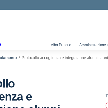
ella scuola
a
Albo Pretorio
Amministrazione t
olamento
Protocollo accoglienza e integrazione alunni strani
llo
enza e
T