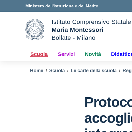
Vai ai contenuti
Vai al menu di navigazione
Vai al footer
Ministero dell'Istruzione e del Merito
Istituto Comprensivo Statale
Maria Montessori
Bollate - Milano
le della scuola
— Visita la pagina iniziale d
Scuola
Servizi
Novità
Didattic
Home
Scuola
Le carte della scuola
Reg
Protoco
accogli