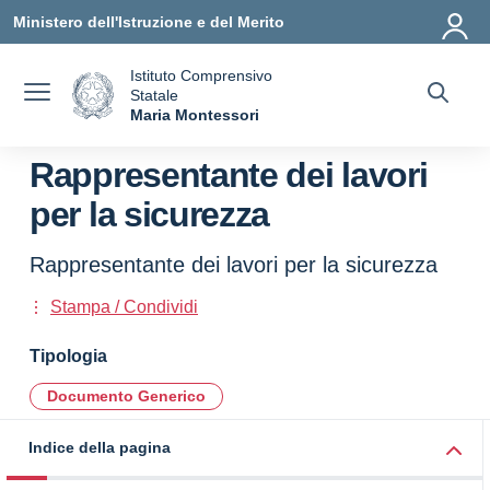
Vai ai contenuti
Vai al menu di navigazione
Vai al footer
Ministero dell'Istruzione e del Merito
Istituto Comprensivo
Statale
a
Maria Montessori
— Visita la pagina iniziale della scuola
Rappresentante dei lavori
per la sicurezza
Rappresentante dei lavori per la sicurezza
Stampa / Condividi
Tipologia
Documento Generico
Indice della pagina