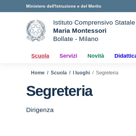
Vai ai contenuti
Vai al menu di navigazione
Vai al footer
Ministero dell'Istruzione e del Merito
Istituto Comprensivo Statale
Maria Montessori
Bollate - Milano
le della scuola
— Visita la pagina iniziale d
Scuola
Servizi
Novità
Didattic
Home
Scuola
I luoghi
Segreteria
Segreteria
Dirigenza