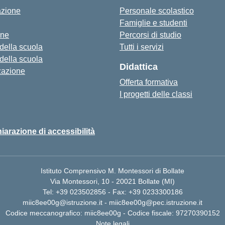
azione
Personale scolastico
Famiglie e studenti
one
Percorsi di studio
 della scuola
Tutti i servizi
 della scuola
Didattica
zazione
Offerta formativa
I progetti delle classi
iarazione di accessibilità
Istituto Comprensivo M. Montessori di Bollate
Via Montessori, 10 - 20021 Bollate (MI)
Tel: +39 023502856 - Fax: +39 0233300186
miic8ee00g@istruzione.it - miic8ee00g@pec.istruzione.it
Codice meccanografico: miic8ee00g - Codice fiscale: 97270390152
Note legali