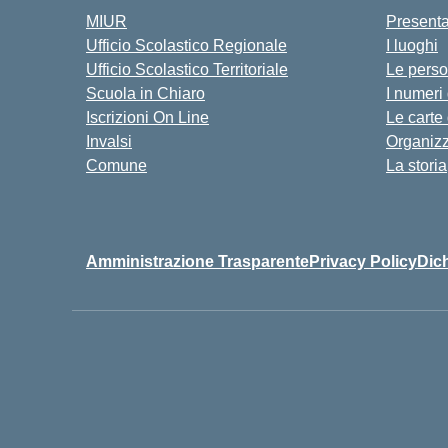
MIUR
Present
Ufficio Scolastico Regionale
I luoghi
Ufficio Scolastico Territoriale
Le pers
Scuola in Chiaro
I numeri
Iscrizioni On Line
Le carte
Invalsi
Organiz
Comune
La storia
Amministrazione Trasparente
Privacy Policy
Dich