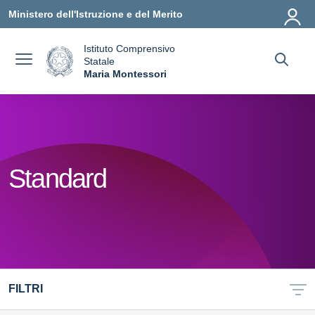
Vai ai contenuti
Vai al menu di navigazione
Vai al footer
Ministero dell'Istruzione e del Merito
Istituto Comprensivo
Statale
a
Maria Montessori
— Visita la pagina iniziale della scuola
Standard
FILTRI