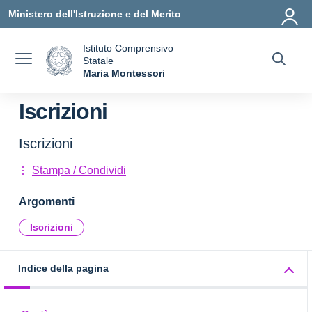
Vai ai contenuti
Vai al menu di navigazione
Vai al footer
Ministero dell'Istruzione e del Merito
Istituto Comprensivo
Statale
a
Maria Montessori
— Visita la pagina iniziale della scuola
Iscrizioni
Iscrizioni
Stampa / Condividi
Argomenti
Iscrizioni
Indice della pagina