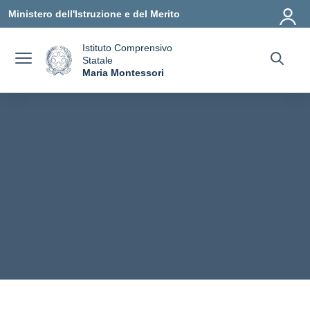
Vai ai contenuti
Vai al menu di navigazione
Vai al footer
Ministero dell'Istruzione e del Merito
Istituto Comprensivo
Statale
a
Maria Montessori
— Visita la pagina iniziale della scuola