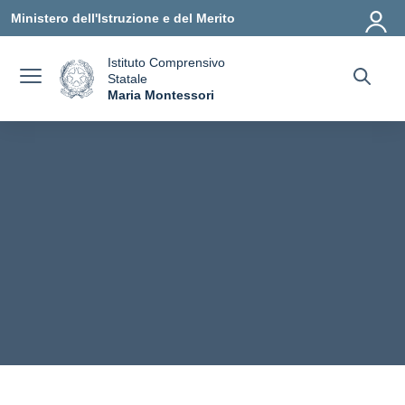
Vai ai contenuti
Vai al menu di navigazione
Vai al footer
Ministero dell'Istruzione e del Merito
Istituto Comprensivo
Statale
a
Maria Montessori
— Visita la pagina iniziale della scuola