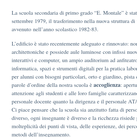
La scuola secondaria di primo grado “E. Montale” è stata 
settembre 1979, il trasferimento nella nuova struttura di
avvenuto nell’anno scolastico 1982-83.
L’edificio è stato recentemente adeguato e rinnovato: no
architettoniche e possiede aule luminose con infissi nuov
interattivi e computer, un ampio auditorium ad anfiteatro
informatica, spazi e strumenti digitali per la pratica labor
per alunni con bisogni particolari, orto e giardino, pista 
accoglienza
parole d’ordine della nostra scuola è
: apert
attenzione agli studenti e alle loro famiglie caratterizzan
personale docente quanto la dirigenza e il personale AT
Ci piace pensare che la scuola sia anzitutto fatta di per
diverso, ogni insegnante è diverso e la ricchezza risiede 
molteplicità dei punti di vista, delle esperienze, dei perco
metodi dell’insegnamento.