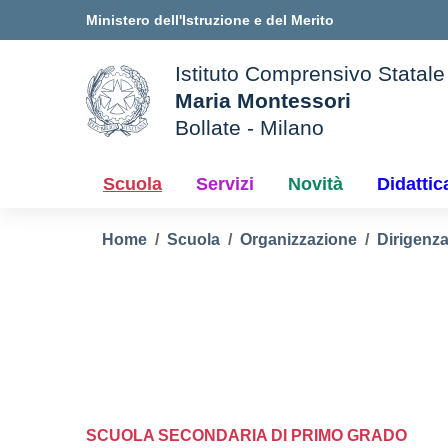
Vai ai contenuti
Vai al menu di navigazione
Vai al footer
Ministero dell'Istruzione e del Merito
Istituto Comprensivo Statale
Maria Montessori
Bollate - Milano
le della scuola
— Visita la pagina iniziale d
Scuola
Servizi
Novità
Didattic
Home
Scuola
Organizzazione
Dirigenza
SCUOLA SECONDARIA DI PRIMO GRADO