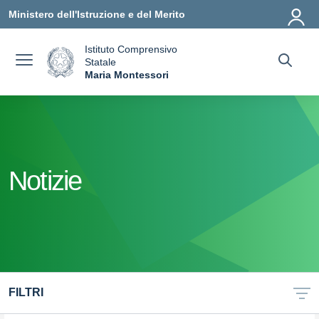
Vai ai contenuti
Vai al menu di navigazione
Vai al footer
Ministero dell'Istruzione e del Merito
Istituto Comprensivo
Statale
a
Maria Montessori
— Visita la pagina iniziale della scuola
Notizie
FILTRI