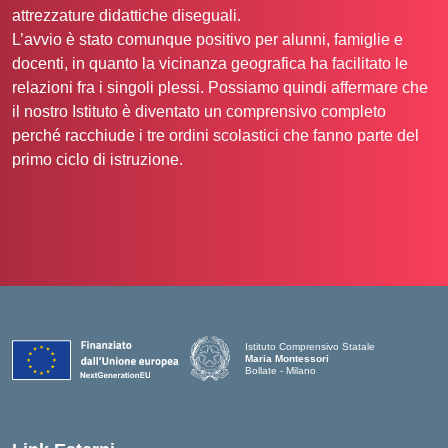
attrezzature didattiche diseguali.
L’avvio è stato comunque positivo per alunni, famiglie e
docenti, in quanto la vicinanza geografica ha facilitato le
relazioni fra i singoli plessi. Possiamo quindi affermare che
il nostro Istituto è diventato un comprensivo completo
perché racchiude i tre ordini scolastici che fanno parte del
primo ciclo di istruzione.
Istituto Comprensivo Statale
Maria Montessori
Bollate - Milano
— Visita la pagina iniziale della scuola