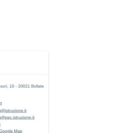
sori, 10 - 20021 Bollate
00
@istruzione.it
@pec.istruzione.it
6
 Google Map