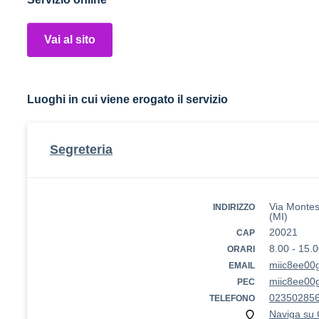
Vai al sito
Luoghi in cui viene erogato il servizio
Segreteria
Via Montes
INDIRIZZO
(MI)
20021
CAP
8.00 - 15.
ORARI
miic8ee00g
EMAIL
miic8ee00g
PEC
02350285
TELEFONO
Naviga su