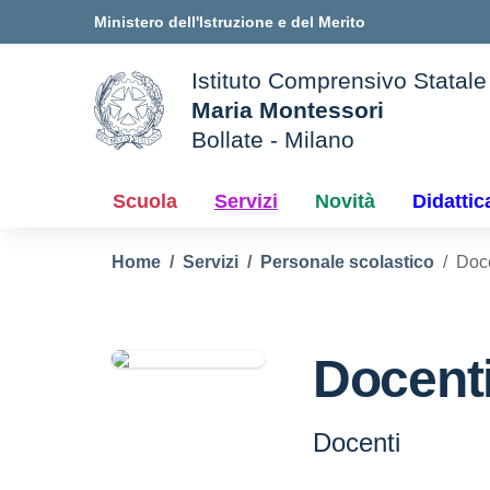
Vai ai contenuti
Vai al menu di navigazione
Vai al footer
Ministero dell'Istruzione e del Merito
Istituto Comprensivo Statale
Maria Montessori
Bollate - Milano
le della scuola
— Visita la pagina iniziale d
Scuola
Servizi
Novità
Didattic
Home
Servizi
Personale scolastico
Doc
Docent
Docenti