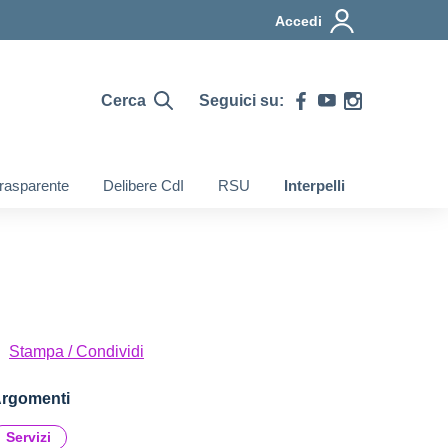
Accedi
Cerca
Seguici su:
rasparente
Delibere CdI
RSU
Interpelli
Stampa / Condividi
rgomenti
Servizi