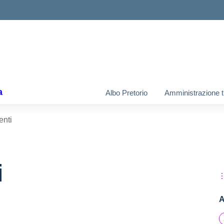
ella scuola
a
Albo Pretorio
Amministrazione t
enti
i
A